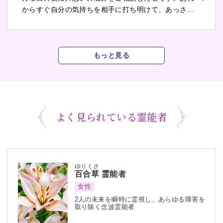
からすぐ自分の気持ちを相手に打ち明けて、あっさり
と受け容れてもらえました。「２人仲良く手を繋い
で、舗道を歩いている様子が見える」という先生の一
言が未だに耳に残っています。
もっと見る
よく見られている霊能者
ゆりくさ
百合草
霊能者
女性
2人の未来を瞬時に霊視し、あらゆる障害を
取り除く念波霊能者