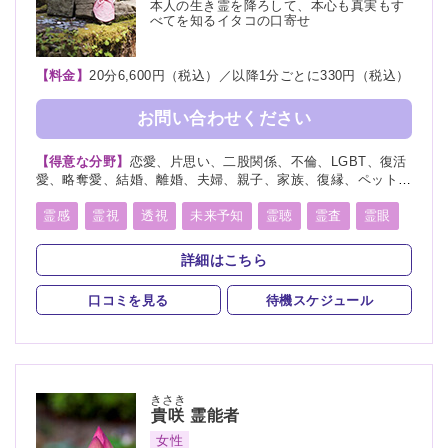
本人の生き霊を降ろして、本心も真実もす
べてを知るイタコの口寄せ
【料金】
20分6,600円（税込）／以降1分ごとに330円（税込）
お問い合わせください
【得意な分野】
恋愛、片思い、二股関係、不倫、LGBT、復活
愛、略奪愛、結婚、離婚、夫婦、親子、家族、復縁、ペット、
人探し、物探し、人間関係、人生相談、出会い、相性、経営、
転職、適職、縁結び、縁切り
霊感
霊視
透視
未来予知
霊聴
霊査
霊眼
前世
後世
言霊
神通力
守護霊
背後霊
詳細はこちら
死者霊の降霊
除霊
浄霊
祈願
祈祷
波動修正
口コミを見る
待機スケジュール
きさき
貴咲
霊能者
女性