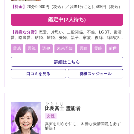
【料金】
20分9,900円（税込）／以降1分ごとに495円（税込）
鑑定中(2人待ち)
【得意な分野】
恋愛、片思い、二股関係、不倫、LGBT、復活
愛、略奪愛、結婚、離婚、夫婦、親子、家族、復縁、縁結び、
ペット、人間関係、人生相談、出会い、相性、経営、転職、適
職、進路、未来、介護、健康、金運、仕事、引越し、開運、故
霊感
霊視
透視
未来予知
霊聴
霊眼
前世
人、教育、過去、浮気、総合運、運勢、心霊相談、心霊写真
言霊
守護霊
死者霊の降霊
縁結び
祈願
詳細はこちら
波動修正
チャネリング
オーラリーディング
口コミを見る
待機スケジュール
チャクラ
スピリチュアルカウンセリング
オーラ
ひらふじ
比良富士
霊能者
女性
真実を明らかにし、困難な愛情問題も必ず
解決！