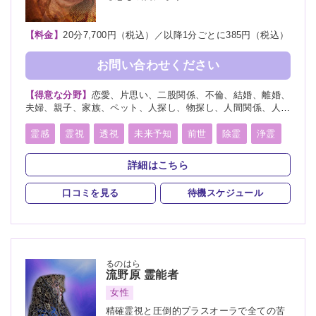
【料金】
20分7,700円（税込）／以降1分ごとに385円（税込）
お問い合わせください
【得意な分野】
恋愛、片思い、二股関係、不倫、結婚、離婚、
夫婦、親子、家族、ペット、人探し、物探し、人間関係、人生
相談、相性、経営、適職、進路、将来、育児、介護、健康、金
運、仕事、引越し、開運、故人、教育、過去、総合運、心霊相
霊感
霊視
透視
未来予知
前世
除霊
浄霊
談
祈願
祈祷
写真供養
人形供養
魂入
魂抜
詳細はこちら
霊符
口コミを見る
待機スケジュール
るのはら
流野原
霊能者
女性
精確霊視と圧倒的プラスオーラで全ての苦