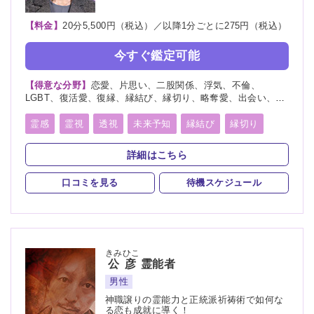
【料金】
20分5,500円（税込）／以降1分ごとに275円（税込）
今すぐ鑑定可能
【得意な分野】
恋愛、片思い、二股関係、浮気、不倫、
LGBT、復活愛、復縁、縁結び、縁切り、略奪愛、出会い、相
性、歳の差、遠距離恋愛、結婚、夫婦、離婚、親子、家族、人
間関係、人生相談、健康、ペット、物探し
霊感
霊視
透視
未来予知
縁結び
縁切り
言霊
死者霊の降霊
詳細はこちら
口コミを見る
待機スケジュール
きみひこ
公彦
霊能者
男性
神職譲りの霊能力と正統派祈祷術で如何な
る恋も成就に導く！