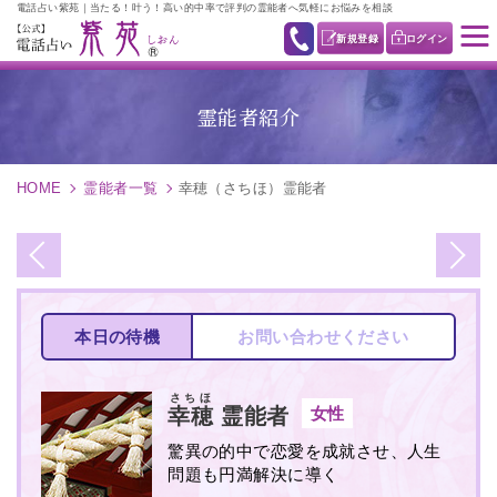
電話占い紫苑｜当たる！叶う！高い的中率で評判の霊能者へ気軽にお悩みを相談
新規登録
ログイン
霊能者紹介
HOME
霊能者一覧
幸穂（さちほ）霊能者
本日の待機
お問い合わせください
さちほ
女性
幸穂
霊能者
驚異の的中で恋愛を成就させ、人生
問題も円満解決に導く