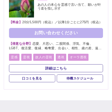
あの人の本心を霊感で言い当て、願いが叶
う道を指し示す
【料金】
20分5,500円（税込）／以降1分ごとに275円（税込）
お問い合わせください
【得意な分野】
恋愛、片思い、二股関係、浮気、不倫、
LGBT、復活愛、復縁、略奪愛、出会い、相性、歳の差、遠距
離恋愛、結婚、夫婦、離婚、親子、家族、子宝、子供、育児、
教育、介護、進路、学業、仕事、就職、天職、転職、適職、人
霊感
霊視
故人の霊視
透視
オーラ透視
間関係、人生相談、健康、開運、故人、相手の気持ち、総合
未来予知
霊聴
神通力
守護霊
チャネリング
運、運勢、過去、未来、将来、心霊写真、改名、ペット、カル
詳細はこちら
マ、パラレルワールド
オーラリーディング
スピリチュアルカウンセリング
口コミを見る
待機スケジュール
チャクラ
言霊
サイキック
アカシックリーディング
サイキックリーディング
浄化
ヒーリング