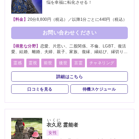
悩を幸福に転化させる！
【料金】
20分8,800円（税込）／以降1分ごとに440円（税込）
お問い合わせください
【得意な分野】
恋愛、片思い、二股関係、不倫、LGBT、復活
愛、結婚、離婚、夫婦、親子、家族、復縁、縁結び、縁切り、
人間関係、人生相談、相性、経営、適職、進路、将来、育児、
介護、健康、金運、仕事、引越し、開運、教育、過去、浮気、
霊感
霊視
前世
後世
言霊
チャネリング
総合運、運勢、心霊相談、命名、改名
オーラリーディング
守護霊
縁結び
縁切り
詳細はこちら
祈願
祈祷
波動修正
チャクラ
口コミを見る
待機スケジュール
スピリチュアルカウンセリング
霊符
いくに
衣久尼
霊能者
女性