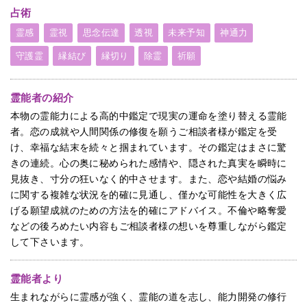
占術
霊感
霊視
思念伝達
透視
未来予知
神通力
守護霊
縁結び
縁切り
除霊
祈願
霊能者の紹介
本物の霊能力による高的中鑑定で現実の運命を塗り替える霊能
者。恋の成就や人間関係の修復を願うご相談者様が鑑定を受
け、幸福な結末を続々と掴まれています。その鑑定はまさに驚
きの連続。心の奥に秘められた感情や、隠された真実を瞬時に
見抜き、寸分の狂いなく的中させます。また、恋や結婚の悩み
に関する複雑な状況を的確に見通し、僅かな可能性を大きく広
げる願望成就のための方法を的確にアドバイス。不倫や略奪愛
などの後ろめたい内容もご相談者様の想いを尊重しながら鑑定
して下さいます。
霊能者より
生まれながらに霊感が強く、霊能の道を志し、能力開発の修行