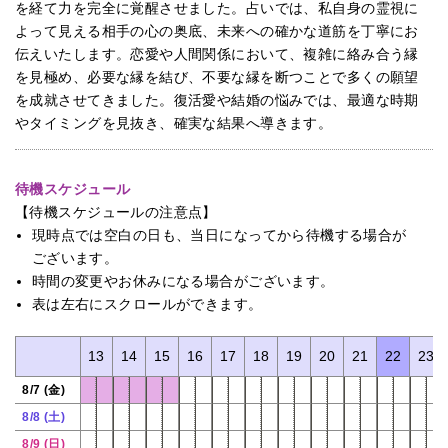
を経て力を完全に覚醒させました。占いでは、私自身の霊視に
よって見える相手の心の奥底、未来への確かな道筋を丁寧にお
伝えいたします。恋愛や人間関係において、複雑に絡み合う縁
を見極め、必要な縁を結び、不要な縁を断つことで多くの願望
を成就させてきました。復活愛や結婚の悩みでは、最適な時期
やタイミングを見抜き、確実な結果へ導きます。
待機スケジュール
【待機スケジュールの注意点】
現時点では空白の日も、当日になってから待機する場合が
ございます。
時間の変更やお休みになる場合がございます。
表は左右にスクロールができます。
0
11
12
13
14
15
16
17
18
19
20
21
22
23
8/7 (金)
8/8 (土)
8/9 (日)