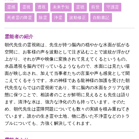
霊感
霊視
透視
未来予知
霊聴
前世
守護霊
死者霊の降霊
除霊
浄霊
波動修正
自動書記
霊能者の紹介
朝代先生の霊視術は、先生が持つ脳内の穏やかな水面が拡がる
空間に、お客様の声を波動として注ぎ込むことで波紋が浮かび
上がり、それが声や映像に変換されて見えてくるというもの。
水晶透視を脳内で行っているようなもので、水面には見たい場
面が映し出され、加えて当事者たちの言葉や声も感覚として聞
こえてくるそうです。水の神様である龍神様の加護を受けた朝
代先生ならではの霊視術であり、常に脳内の水面をクリアな状
態に保つことで、相談者のことが鮮明に見えるとも先生は語り
ます。清浄な水は、強力な浄化の力も持っています。そのた
め、朝代先生は霊障問題についても数々の実績を積み重ねてき
ています。誰かの生き霊や土地、物に憑いた不浄霊などのトラ
ブルについても、力強く解決してくれます。