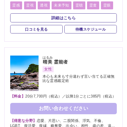
人探し、物探し、人間関係、人生相談、出会い、相性、経営、
転職、適職、縁結び、縁切り
霊感
霊視
透視
未来予知
霊聴
霊査
霊眼
前世
後世
言霊
神通力
守護霊
背後霊
詳細はこちら
死者霊の降霊
除霊
浄霊
祈願
祈祷
波動修正
口コミを見る
待機スケジュール
はるみ
晴美
霊能者
女性
本心も未来も寸分違わず言い当てる正確無
比な霊感鑑定術
【料金】
20分7,700円（税込）／以降1分ごとに385円（税込）
お問い合わせください
【得意な分野】
恋愛、片思い、二股関係、浮気、不倫、
LGBT、復活愛、復縁、略奪愛、出会い、相性、歳の差、遠距