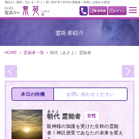
電話占い紫苑｜当たる！叶う！高い的中率で評判の霊能者へ気軽にお悩みを相談
新規登録
ログイン
霊能者紹介
HOME
霊能者一覧
朝代（あさよ）霊能者
本日の待機
お問い合わせください
あさよ
女性
朝代
霊能者
龍神様の加護を受けた生粋の霊能
者！神託授受であなたの未来を変え