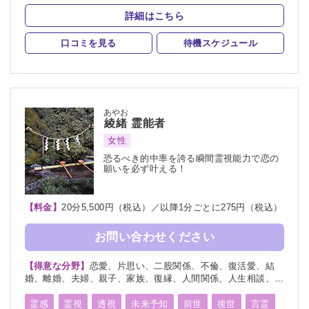
詳細はこちら
口コミを見る
待機スケジュール
あやお
綾緒
霊能者
女性
恐るべき的中率を誇る瞬間霊視能力で恋の
願いを必ず叶える！
【料金】
20分5,500円（税込）／以降1分ごとに275円（税込）
お問い合わせください
【得意な分野】
恋愛、片思い、二股関係、不倫、復活愛、結
婚、離婚、夫婦、親子、家族、復縁、人間関係、人生相談、出
会い、相性、経営、転職、適職、進路、未来、育児、介護、健
康、金運、仕事、引越し、開運、教育、過去、浮気、総合運、
霊感
霊視
透視
未来予知
前世
後世
言霊