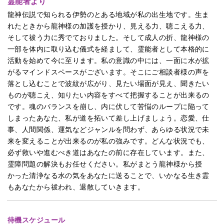
霊能者より
龍神伝説で知られる伊勢のとある地域が私の出生地です。生ま
れたときから龍神様の加護を授かり、見える力、聴こえる力、
そして祓う力に秀でておりました。そして成人の折、龍神様の
一部を体内に取り込む儀式を経まして、霊能者として本格的に
活動を始めて今に至ります。私の意識の中には、一面に水が拡
がるマインドスペースがございます。そこにご相談者様の声を
落とし込むことで波紋が広がり、見たい場面が見え、聞きたい
ものが聴こえ、知りたい内容をすべて把握することが出来るの
です。魂のバランスを崩し、内に伏して苦悩のループに陥って
しまったあなた、私が道を拓いて差し上げましょう。恋愛、仕
事、人間関係、運気などジャンルを問わず、あらゆる状況で未
来を変えることが出来るのが私の強みです。どんな状況でも、
必ず救いや進むべき道はあなたの前に存在しています。また、
霊障問題の解決もお任せください。私がまとう龍神様から授
かった清浄なる水の気をあなたに送ることで、いかなる生き霊
もあなたから祓われ、退散していきます。
待機スケジュール