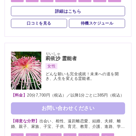
運勢、命名、改名
守護霊
背後霊
波動修正
霊符
詳細はこちら
スピリチュアルカウンセリング
口コミを見る
待機スケジュール
りいしゃ
莉依沙
霊能者
女性
どんな願いも完全成就！未来への道を開
き、人生を変える霊能者。
【料金】
20分7,700円（税込）／以降1分ごとに385円（税込）
お問い合わせください
【得意な分野】
出会い、相性、遠距離恋愛、結婚、夫婦、離
婚、親子、家族、子宝、子供、育児、教育、介護、進路、学
業、受験、天職、適職、仕事、転職、経営、人間関係、人生相