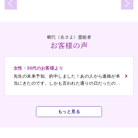
朝代（あさよ）霊能者
お客様の声
女性・30代のお客様より
先生の未来予知、的中しました！あの人から連絡が本
当にきたのです。しかも言われた通りの日だったので
二度ビックリ！「そのメッセージに飛びついてはダ
メ」と先生から言われていたのを思い出して、焦らず
じっくりと関係を進めて行こうと思っています。動く
べきタイミングも前回の鑑定で聞いているので、次回
もっと見る
はその結果報告でお電話します。