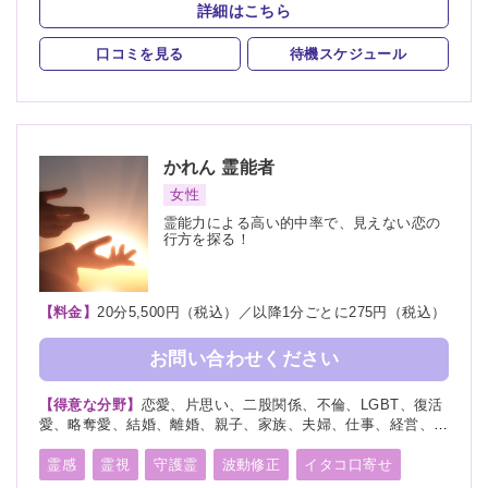
詳細はこちら
口コミを見る
待機スケジュール
かれん
霊能者
女性
霊能力による高い的中率で、見えない恋の
行方を探る！
【料金】
20分5,500円（税込）／以降1分ごとに275円（税込）
お問い合わせください
【得意な分野】
恋愛、片思い、二股関係、不倫、LGBT、復活
愛、略奪愛、結婚、離婚、親子、家族、夫婦、仕事、経営、適
職、人間関係、将来、健康、人生相談、復縁
霊感
霊視
守護霊
波動修正
イタコ口寄せ