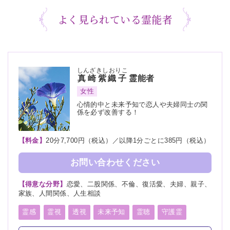
よく見られている霊能者
しんざきしおりこ
真崎紫織子
霊能者
女性
心情的中と未来予知で恋人や夫婦同士の関
係を必ず改善する！
【料金】
20分7,700円（税込）／以降1分ごとに385円（税込）
お問い合わせください
【得意な分野】
恋愛、二股関係、不倫、復活愛、夫婦、親子、
家族、人間関係、人生相談
霊感
霊視
透視
未来予知
霊聴
守護霊
スピリチュアルカウンセリング