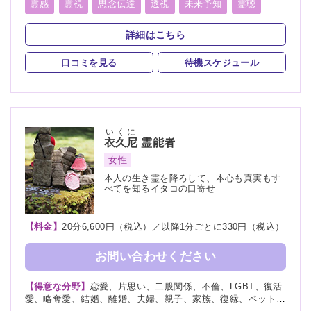
談、健康、金運、引越し、開運、故人、生霊、相手の気持ち、
霊感
霊視
思念伝達
透視
未来予知
霊聴
未来、将来、運勢、心霊相談、心霊写真、命名、改名、ペッ
霊査
霊符
霊眼
前世
後世
来世
神通力
ト、霊障
詳細はこちら
守護霊
背後霊
死者霊の降霊
イタコ口寄せ
口コミを見る
待機スケジュール
霊媒(憑依)
チャネリング
オーラリーディング
スピリチュアルカウンセリング
チャクラ
千里眼
いくに
衣久尼
霊能者
女性
本人の生き霊を降ろして、本心も真実もす
べてを知るイタコの口寄せ
【料金】
20分6,600円（税込）／以降1分ごとに330円（税込）
お問い合わせください
【得意な分野】
恋愛、片思い、二股関係、不倫、LGBT、復活
愛、略奪愛、結婚、離婚、夫婦、親子、家族、復縁、ペット、