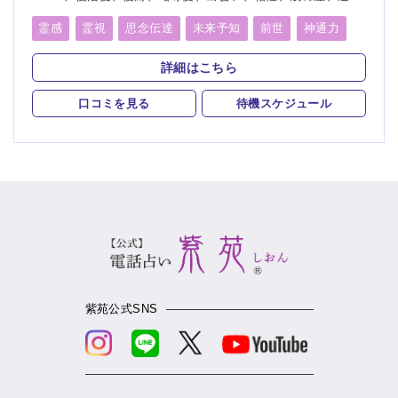
離恋愛、結婚、夫婦、離婚、親子、家族、子供、育児、教育、
介護、進路、学業、受験、就職、天職、適職、仕事、転職、経
霊感
霊視
思念伝達
未来予知
前世
神通力
営、人間関係、人生相談、健康、金運、引越し、開運、生霊、
守護霊
オーラリーディング
チャネリング
相手の気持ち、総合運、過去、未来、将来、運勢、カルマ、縁
詳細はこちら
結び
スピリチュアルカウンセリング
チャクラ
言霊
口コミを見る
待機スケジュール
アカシックリーディング
除霊
浄霊
浄化
祈願
祈祷
波動修正
縁結び
紫苑公式SNS