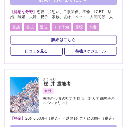
【得意な分野】
恋愛、片思い、二股関係、不倫、LGBT、結
婚、離婚、夫婦、親子、家族、復縁、ペット、人間関係、人生
相談、相性、経営、進路、将来、育児、介護、健康、仕事、引
越し、開運、故人、教育、過去、浮気、縁結び、縁切り
霊感
霊視
透視
未来予知
霊聴
前世
守護霊
死者霊の降霊
除霊
浄霊
波動修正
詳細はこちら
自動書記
口コミを見る
待機スケジュール
さくらい
桜井
霊能者
女性
抜群の心情透視力を持つ、対人問題解決の
スペシャリスト！
【料金】
20分6,600円（税込）／以降1分ごとに330円（税込）