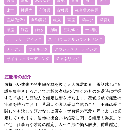
霊感
霊視
思念伝達
霊聴
霊査
前世
後世
来世
神通力
守護霊
背後霊
死者霊の降霊
霊媒(憑依)
自動書記
魂入
言霊
縁結び
縁切り
除霊
浄霊
浄化
祈願
波動修正
千里眼
オーラリーディング
スピリチュアルカウンセリング
チャクラ
サイキック
アカシックリーディング
サイキックリーディング
チャネリング
霊能者の紹介
気持ちや未来の的中率が群を抜く大人気霊能者。電話越しに意
識を集中させることでご相談者様の心情そのものを瞬時に把握
する卓越した霊能力と鑑定技術を持ちます。恋愛成就で無数の
実績を持っており、片思いや復活愛は当然のこと、不倫恋愛に
関しても決して頭ごなしに否定せず普通の恋愛と同じように鑑
定してくれます。運命の出会いや婚期に関する鑑定も得意。そ
の他、仕事面や才能の鑑定、人生全般の悩み解決、前世鑑定、