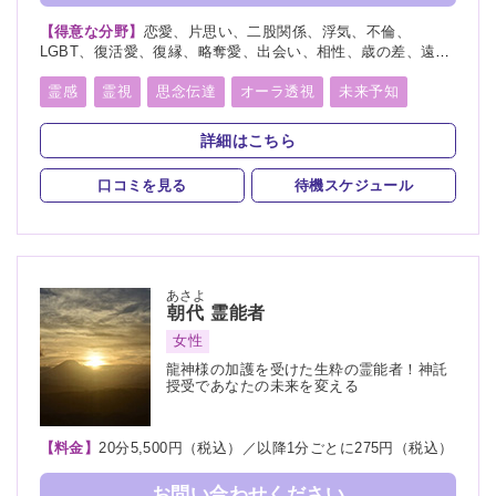
【得意な分野】
恋愛、片思い、二股関係、浮気、不倫、
LGBT、復活愛、復縁、略奪愛、出会い、相性、歳の差、遠距
離恋愛、結婚、夫婦、離婚、親子、家族、子宝、子供、育児、
教育、介護、進路、学業、受験、仕事、就職、天職、転職、適
霊感
霊視
思念伝達
オーラ透視
未来予知
職、経営、人間関係、人生相談、健康、金運、引越し、開運、
霊聴
守護霊
チャネリング
オーラリーディング
故人、相手の気持ち、総合運、運勢、過去、未来、将来、心霊
詳細はこちら
相談、心霊写真、命名、改名、ペット、霊障、カルマ、縁結
スピリチュアルカウンセリング
言霊
び、縁切り
口コミを見る
待機スケジュール
アカシックリーディング
縁結び
縁切り
浄霊
浄化
祈願
供養
先祖供養
写真供養
人形供養
過去世供養
波動修正
ヒーリング
あさよ
朝代
霊能者
女性
龍神様の加護を受けた生粋の霊能者！神託
授受であなたの未来を変える
【料金】
20分5,500円（税込）／以降1分ごとに275円（税込）
お問い合わせください