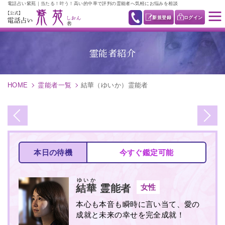
電話占い紫苑｜当たる！叶う！高い的中率で評判の霊能者へ気軽にお悩みを相談
新規登録
ログイン
霊能者紹介
HOME
霊能者一覧
結華（ゆいか）霊能者
本日の待機
今すぐ鑑定可能
ゆいか
女性
結華
霊能者
本心も本音も瞬時に言い当て、愛の
成就と未来の幸せを完全成就！