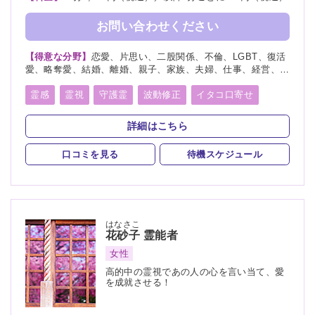
お問い合わせください
【得意な分野】
恋愛、片思い、二股関係、不倫、LGBT、復活
愛、略奪愛、結婚、離婚、親子、家族、夫婦、仕事、経営、適
職、人間関係、将来、健康、人生相談、復縁
霊感
霊視
守護霊
波動修正
イタコ口寄せ
詳細はこちら
口コミを見る
待機スケジュール
はなさこ
花砂子
霊能者
女性
高的中の霊視であの人の心を言い当て、愛
を成就させる！