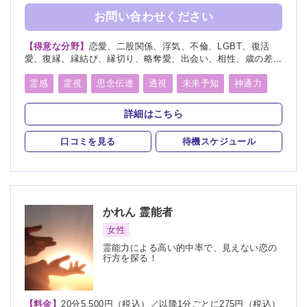
お問い合わせください
【得意な分野】
恋愛、二股関係、浮気、不倫、LGBT、復活
愛、復縁、縁結び、縁切り、略奪愛、出会い、相性、歳の差、
遠距離恋愛、結婚、夫婦、離婚、親子、家族、子宝、子供、育
児、教育、介護、進路、学業、受験、就職、適職、仕事、転
霊感
霊視
思念伝達
透視
未来予知
神通力
職、経営、人間関係、健康、金運、引越し、開運、故人、生
守護霊
縁結び
縁切り
除霊
祈願
霊、相手の気持ち、人探し、物探し
詳細はこちら
口コミを見る
待機スケジュール
かれん
霊能者
女性
霊能力による高い的中率で、見えない恋の
行方を探る！
【料金】
20分5,500円（税込）／以降1分ごとに275円（税込）