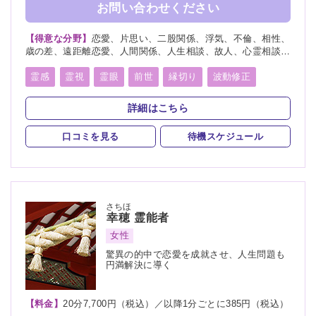
お問い合わせください
【得意な分野】
恋愛、片思い、二股関係、浮気、不倫、相性、
歳の差、遠距離恋愛、人間関係、人生相談、故人、心霊相談、
復活愛、復縁、縁切り、略奪愛、出会い、結婚、離婚、家族、
総合運、心霊写真
霊感
霊視
霊眼
前世
縁切り
波動修正
詳細はこちら
口コミを見る
待機スケジュール
さちほ
幸穂
霊能者
女性
驚異の的中で恋愛を成就させ、人生問題も
円満解決に導く
【料金】
20分7,700円（税込）／以降1分ごとに385円（税込）