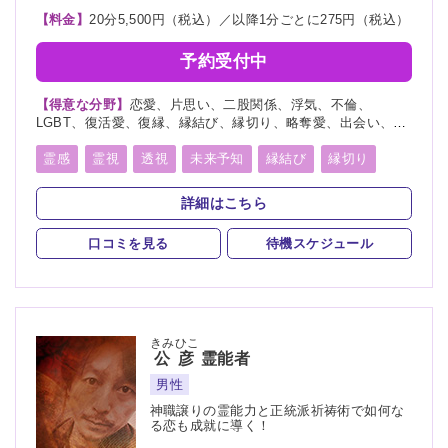
【料金】
20分5,500円（税込）／以降1分ごとに275円（税込）
予約受付中
【得意な分野】
恋愛、片思い、二股関係、浮気、不倫、
LGBT、復活愛、復縁、縁結び、縁切り、略奪愛、出会い、相
性、歳の差、遠距離恋愛、結婚、夫婦、離婚、親子、家族、人
間関係、人生相談、健康、ペット、物探し
霊感
霊視
透視
未来予知
縁結び
縁切り
言霊
死者霊の降霊
詳細はこちら
口コミを見る
待機スケジュール
きみひこ
公彦
霊能者
男性
神職譲りの霊能力と正統派祈祷術で如何な
る恋も成就に導く！