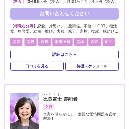
【料金】
20分9,900円（税込）／以降1分ごとに495円（税込）
お問い合わせください
【得意な分野】
恋愛、片思い、二股関係、不倫、LGBT、復活
愛、略奪愛、結婚、離婚、夫婦、親子、家族、復縁、縁結び、
ペット、人間関係、人生相談、出会い、相性、経営、転職、適
職、進路、未来、介護、健康、金運、仕事、引越し、開運、故
霊感
霊視
透視
未来予知
霊聴
霊眼
前世
人、教育、過去、浮気、総合運、運勢、心霊相談、心霊写真
言霊
守護霊
死者霊の降霊
縁結び
祈願
詳細はこちら
波動修正
チャネリング
オーラリーディング
口コミを見る
待機スケジュール
チャクラ
スピリチュアルカウンセリング
オーラ
ひらふじ
比良富士
霊能者
女性
真実を明らかにし、困難な愛情問題も必ず
解決！