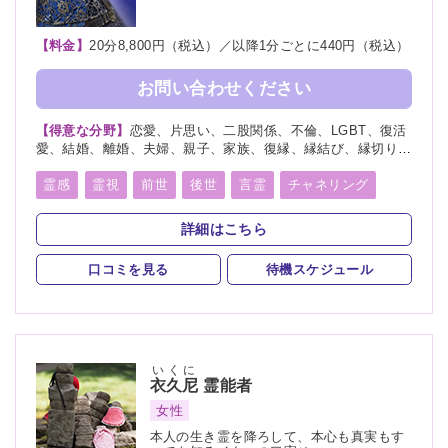
【料金】
20分8,800円（税込）／以降1分ごとに440円（税込）
お問い合わせください
【得意な分野】
恋愛、片思い、二股関係、不倫、LGBT、復活
愛、結婚、離婚、夫婦、親子、家族、復縁、縁結び、縁切り、
人間関係、人生相談、相性、経営、適職、進路、将来、育児、
介護、健康、金運、仕事、引越し、開運、教育、過去、浮気、
霊感
霊視
前世
後世
言霊
チャネリング
総合運、運勢、心霊相談、命名、改名
オーラリーディング
守護霊
縁結び
縁切り
詳細はこちら
祈願
祈祷
波動修正
チャクラ
口コミを見る
待機スケジュール
スピリチュアルカウンセリング
霊符
いくに
衣久尼
霊能者
女性
本人の生き霊を降ろして、本心も真実もす