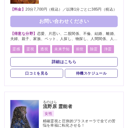
【料金】
20分7,700円（税込）／以降1分ごとに385円（税込）
お問い合わせください
【得意な分野】
恋愛、片思い、二股関係、不倫、結婚、離婚、
夫婦、親子、家族、ペット、人探し、物探し、人間関係、人生
相談、相性、経営、適職、進路、将来、育児、介護、健康、金
運、仕事、引越し、開運、故人、教育、過去、総合運、心霊相
霊感
霊視
透視
未来予知
前世
除霊
浄霊
談
祈願
祈祷
写真供養
人形供養
魂入
魂抜
詳細はこちら
霊符
口コミを見る
待機スケジュール
るのはら
流野原
霊能者
女性
精確霊視と圧倒的プラスオーラで全ての苦
悩を幸福に転化させる！