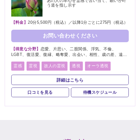
あの人の本心を霊感で言い当て、願いが叶
う道を指し示す
【料金】
20分5,500円（税込）／以降1分ごとに275円（税込）
お問い合わせください
【得意な分野】
恋愛、片思い、二股関係、浮気、不倫、
LGBT、復活愛、復縁、略奪愛、出会い、相性、歳の差、遠距
離恋愛、結婚、夫婦、離婚、親子、家族、子宝、子供、育児、
教育、介護、進路、学業、仕事、就職、天職、転職、適職、人
霊感
霊視
故人の霊視
透視
オーラ透視
間関係、人生相談、健康、開運、故人、相手の気持ち、総合
未来予知
霊聴
神通力
守護霊
チャネリング
運、運勢、過去、未来、将来、心霊写真、改名、ペット、カル
詳細はこちら
マ、パラレルワールド
オーラリーディング
スピリチュアルカウンセリング
口コミを見る
待機スケジュール
チャクラ
言霊
サイキック
アカシックリーディング
サイキックリーディング
浄化
ヒーリング