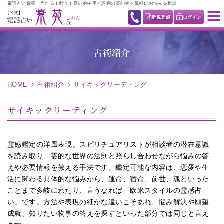
電話占い紫苑｜当たる！叶う！高い的中率で評判の霊能者へ気軽にお悩みを相談
新規登録
ログイン
占術紹介
HOME
占術紹介
サイキックリーディング
サイキックリーディング
霊感鑑定の洋風表現。スピリチュアリストが相談者の潜在意識
を読み取り、霊的な世界の法則と照らし合わせながら悩みの答
えや必要情報を教える手法です。鑑定可能な内容は、恋愛や生
活に関わる具体的な悩みから、運命、宿命、前世、魂といった
ことまで多岐にわたり、言うなれば「欧米スタイルの霊感占
い」です。方法や表現の細かな違いこそあれ、悩み解決や願望
成就、知りたい物事の答えを探すといった部分では同じと言え