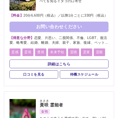
べてを知るイタコの口寄せ
【料金】
20分6,600円（税込）／以降1分ごとに330円（税込）
お問い合わせください
【得意な分野】
恋愛、片思い、二股関係、不倫、LGBT、復活
愛、略奪愛、結婚、離婚、夫婦、親子、家族、復縁、ペット、
人探し、物探し、人間関係、人生相談、出会い、相性、経営、
転職、適職、縁結び、縁切り
霊感
霊視
透視
未来予知
霊聴
霊査
霊眼
前世
後世
言霊
神通力
守護霊
背後霊
詳細はこちら
死者霊の降霊
除霊
浄霊
祈願
祈祷
波動修正
口コミを見る
待機スケジュール
きさき
貴咲
霊能者
女性