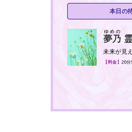
本日の
ゆめの
夢乃
霊
未来が見
【料金】
20