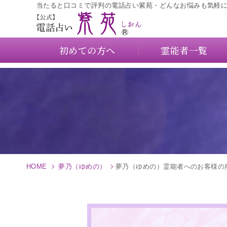
当たると口コミで評判の電話占い紫苑・どんなお悩みも気軽
初めての方へ
霊能者一覧
HOME
夢乃（ゆめの）
夢乃（ゆめの）霊能者へのお客様の