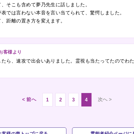
て、そこも含めて夢乃先生に話しました。
が表では言わない本音を言い当てられて、驚愕しました。
て、距離の置き方を変えます。
のお客様より
したら、速攻で出会いありました。霊視も当たってたのでわ
< 前へ
次へ >
1
2
3
4
お客様の声トップに戻る
霊能者紹介ページに