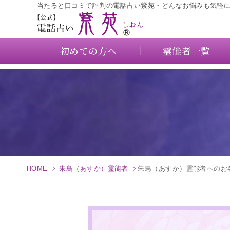
当たると口コミで評判の電話占い紫苑・どんなお悩みも気軽
初めての方へ
霊能者一覧
HOME
朱鳥（あすか）霊能者
朱鳥（あすか）霊能者へのお