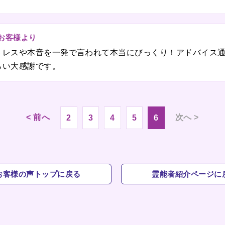
のお客様より
トレスや本音を一発で言われて本当にびっくり！アドバイス
らい大感謝です。
< 前へ
次へ >
2
3
4
5
6
お客様の声トップに戻る
霊能者紹介ページに