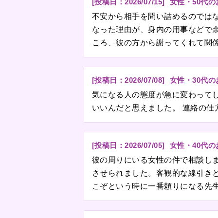
[投稿日：
2026/07/15
]
女性・50代
不安から相手を問い詰めるのでは
なった理由が、身内の用事などで
ころ、彼の方から謝ってくれて関
[投稿日：
2026/07/08
]
女性・30代
気になる人の態度が急に変わって
いいんだと思えました。 連絡の
[投稿日：
2026/07/05
]
女性・40代
彼の周りにいる女性の件で相談し
させられました。客観的な線引き
こぞという時に一番頼りになる先