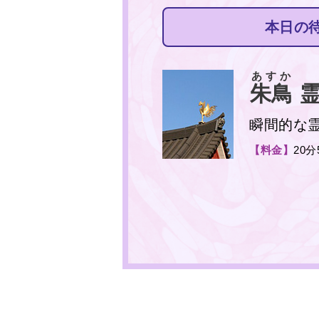
本日の
あすか
朱鳥
霊
瞬間的な
【料金】
20