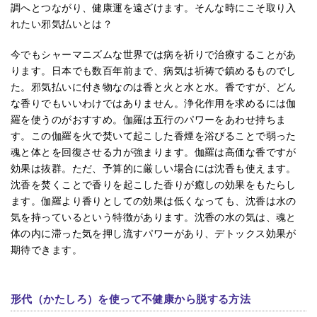
調へとつながり、健康運を遠ざけます。そんな時にこそ取り入
れたい邪気払いとは？
今でもシャーマニズムな世界では病を祈りで治療することがあ
ります。日本でも数百年前まで、病気は祈祷で鎮めるものでし
た。邪気払いに付き物なのは香と火と水と水。香ですが、どん
な香りでもいいわけではありません。浄化作用を求めるには伽
羅を使うのがおすすめ。伽羅は五行のパワーをあわせ持ちま
す。この伽羅を火で焚いて起こした香煙を浴びることで弱った
魂と体とを回復させる力が強まります。伽羅は高価な香ですが
効果は抜群。ただ、予算的に厳しい場合には沈香も使えます。
沈香を焚くことで香りを起こした香りが癒しの効果をもたらし
ます。伽羅より香りとしての効果は低くなっても、沈香は水の
気を持っているという特徴があります。沈香の水の気は、魂と
体の内に滞った気を押し流すパワーがあり、デトックス効果が
期待できます。
形代（かたしろ）を使って不健康から脱する方法