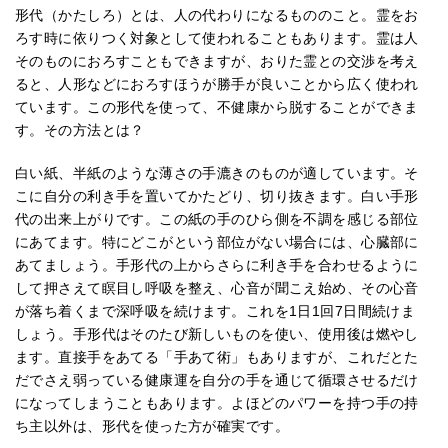
形代（かたしろ）とは、人の代わりになるもののこと。霊をお
ろす時に依りつく対象として使われることもあります。霊は人
そのものにおろすこともできますが、おりた霊との交渉を考え
ると、人形などにおろすほうが勝手が良いことから広く使われ
ています。この形代を使って、不健康から脱することができま
す。その方法とは？
白い紙、半紙のような薄さの手漉きのものが適しています。そ
こに自分の利き手を置いてかたどり、切り抜きます。白い手形
代の出来上がりです。この紙の手のひら側を不調を感じる部位
にあてます。特にどこがという部位がない場合には、心臓部に
あてましょう。手形代の上からさらに利き手を合わせるように
して押さえて瞑目し呼吸を整え、心音が聞こえ始め、その心音
が落ち着くまで深呼吸を続けます。これを1日1回7日間続けま
しょう。手形代はそのたび新しいものを使い、使用後は燃やし
ます。直接手をあてる「手あて術」もありますが、これだとた
だでさえ弱っている健康運を自分の手を通じて循環させるだけ
になってしまうこともあります。よほどのパワーを持つ手の持
ち主以外は、形代を使った方が確実です。