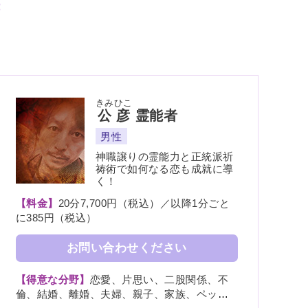
きみひこ
公彦
霊能者
男性
神職譲りの霊能力と正統派祈
祷術で如何なる恋も成就に導
く！
【料金】
20分7,700円（税込）／以降1分ごと
に385円（税込）
お問い合わせください
【得意な分野】
恋愛、片思い、二股関係、不
倫、結婚、離婚、夫婦、親子、家族、ペッ