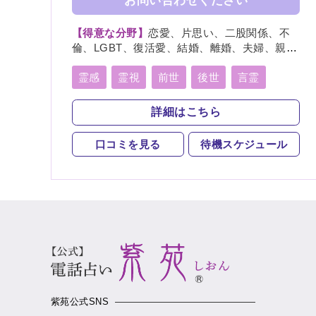
お問い合わせください
【得意な分野】
恋愛、片思い、二股関係、不
倫、LGBT、復活愛、結婚、離婚、夫婦、親
子、家族、復縁、縁結び、縁切り、人間関
係、人生相談、相性、経営、適職、進路、将
霊感
霊視
前世
後世
言霊
来、育児、介護、健康、金運、仕事、引越
チャネリング
オーラリーディング
し、開運、教育、過去、浮気、総合運、運
詳細はこちら
勢、心霊相談、命名、改名
守護霊
縁結び
縁切り
祈願
口コミを見る
待機スケジュール
祈祷
波動修正
チャクラ
スピリチュアルカウンセリング
霊符
紫苑公式SNS