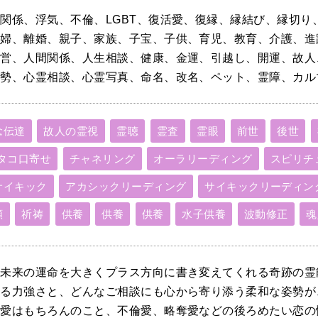
関係、浮気、不倫、LGBT、復活愛、復縁、縁結び、縁切り
夫婦、離婚、親子、家族、子宝、子供、育児、教育、介護、進
経営、人間関係、人生相談、健康、金運、引越し、開運、故人
運勢、心霊相談、心霊写真、命名、改名、ペット、霊障、カル
念伝達
故人の霊視
霊聴
霊査
霊眼
前世
後世
タコ口寄せ
チャネリング
オーラリーディング
スピリチ
サイキック
アカシックリーディング
サイキックリーディン
願
祈祷
供養
供養
供養
水子供養
波動修正
魂
で未来の運命を大きくプラス方向に書き変えてくれる奇跡の霊
てる力強さと、どんなご相談にも心から寄り添う柔和な姿勢が
活愛はもちろんのこと、不倫愛、略奪愛などの後ろめたい恋の