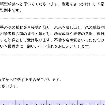
、願望成就へと導いてくださいます。鑑定をきっかけにして恋
が殺到中です。
相手の魂の脈動を直接聴き取り、未来を映し出し、恋の成就や
ご相談者様の魂の波長と繋がり、恋愛成就や未来の選択、複雑
致する映像として受け取ります。不倫や略奪愛といったお悩み
想いを最優先に、願いが叶う流れをお伝えいたします。
ってから待機する場合がございます。
ございます。
。
6
7
8
9
10
11
12
13
14
15
16
17
18
1