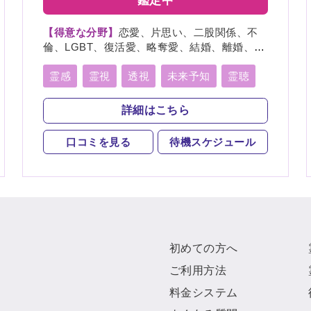
鑑定中
【得意な分野】
恋愛、片思い、二股関係、不
倫、LGBT、復活愛、略奪愛、結婚、離婚、夫
婦、親子、家族、復縁、ペット、人探し、物
探し、人間関係、人生相談、出会い、相性、
霊感
霊視
透視
未来予知
霊聴
経営、転職、適職、縁結び、縁切り
霊査
霊眼
前世
後世
言霊
詳細はこちら
神通力
守護霊
背後霊
口コミを見る
待機スケジュール
死者霊の降霊
除霊
浄霊
祈願
祈祷
波動修正
初めての方へ
ご利用方法
料金システム