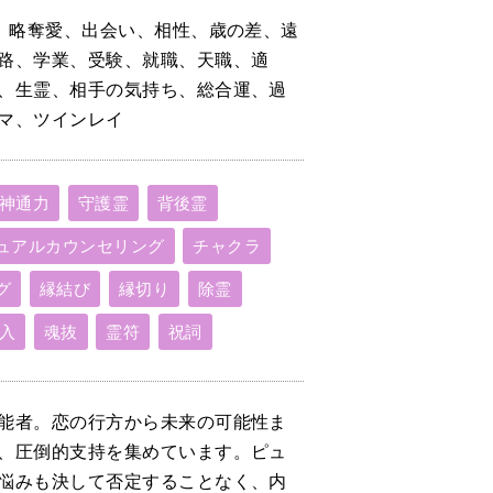
、略奪愛、出会い、相性、歳の差、遠
路、学業、受験、就職、天職、適
、生霊、相手の気持ち、総合運、過
マ、ツインレイ
神通力
守護霊
背後霊
ュアルカウンセリング
チャクラ
グ
縁結び
縁切り
除霊
入
魂抜
霊符
祝詞
能者。恋の行方から未来の可能性ま
、圧倒的支持を集めています。ピュ
悩みも決して否定することなく、内