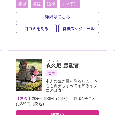
離恋愛、結婚、夫婦、離婚、親子、家族、人
霊感
霊視
透視
未来予知
間関係、人生相談、健康、ペット、物探し
縁結び
縁切り
言霊
死者霊の降霊
詳細はこちら
口コミを見る
待機スケジュール
いくに
衣久尼
霊能者
女性
本人の生き霊を降ろして、本
心も真実もすべてを知るイタ
コの口寄せ
【料金】
20分6,600円（税込）／以降1分ごと
に330円（税込）