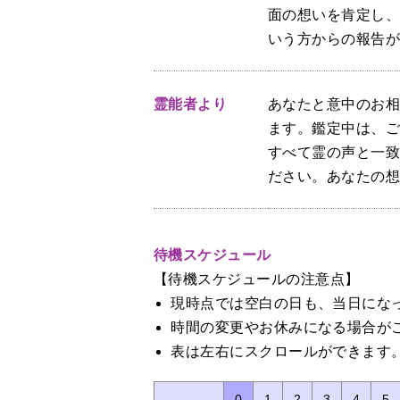
面の想いを肯定し
いう方からの報告
霊能者より
あなたと意中のお
ます。鑑定中は、
すべて霊の声と一
ださい。あなたの
待機スケジュール
【待機スケジュールの注意点】
現時点では空白の日も、当日にな
時間の変更やお休みになる場合が
表は左右にスクロールができます
0
1
2
3
4
5