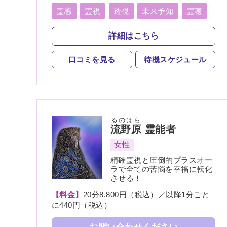
婦、親子、家族、復縁、縁結び、ペット、人
間関係、人生相談、出会い、相性、経営、転
霊感
霊視
透視
未来予知
霊聴
職、適職、進路、未来、介護、健康、金運、
霊眼
前世
言霊
守護霊
仕事、引越し、開運、故人、教育、過去、浮
詳細はこちら
気、総合運、運勢、心霊相談、心霊写真
死者霊の降霊
縁結び
祈願
口コミを見る
待機スケジュール
波動修正
チャネリング
オーラリーディング
チャクラ
スピリチュアルカウンセリング
オーラ
るのはら
流野原
霊能者
女性
精確霊視と圧倒的プラスオー
ラで全ての苦悩を幸福に転化
させる！
【料金】
20分8,800円（税込）／以降1分ごと
に440円（税込）