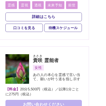
ト、人探し、物探し、人間関係、人生相談、
相性、経営、適職、進路、将来、育児、介
霊感
霊視
透視
未来予知
前世
護、健康、金運、仕事、引越し、開運、故
除霊
浄霊
祈願
祈祷
写真供養
人、教育、過去、総合運、心霊相談
詳細はこちら
人形供養
魂入
魂抜
霊符
口コミを見る
待機スケジュール
きさき
貴咲
霊能者
女性
あの人の本心を霊感で言い当
て、願いが叶う道を指し示す
【料金】
20分5,500円（税込）／以降1分ごと
に275円（税込）
お問い合わせください