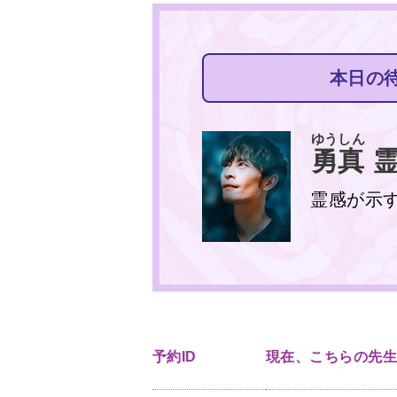
本日の
ゆうしん
勇真
霊
霊感が示
予約ID
現在、こちらの先