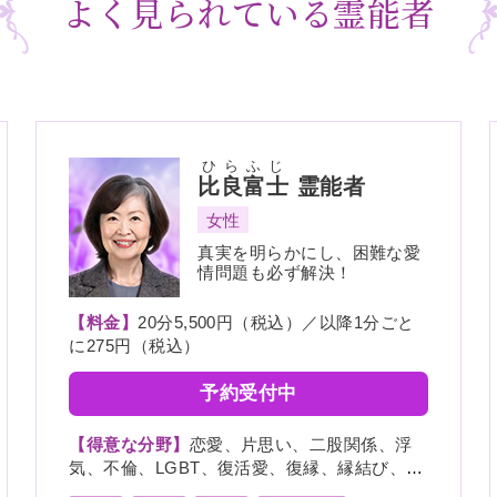
よく見られている霊能者
ひらふじ
比良富士
霊能者
女性
真実を明らかにし、困難な愛
情問題も必ず解決！
【料金】
20分5,500円（税込）／以降1分ごと
に275円（税込）
予約受付中
【得意な分野】
恋愛、片思い、二股関係、浮
気、不倫、LGBT、復活愛、復縁、縁結び、縁
切り、略奪愛、出会い、相性、歳の差、遠距