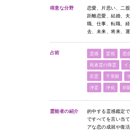
得意な分野
恋愛、片思い、二股
距離恋愛、結婚、
職、仕事、転職、
去、未来、将来、
占術
霊感
霊視
思
死者霊の降霊
イ
言霊
千里眼
浄霊
浄化
祈
霊能者の紹介
的中する霊感鑑定
ですべてを言い当
アな恋の成就や復