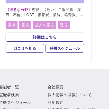
【得意な分野】
恋愛、片思い、二股関係、浮
気、不倫、LGBT、復活愛、復縁、略奪愛、出
会い、相性、歳の差、遠距離恋愛、結婚、夫
婦、離婚、親子、家族、子宝、子供、育児、
霊感
霊視
故人の霊視
透視
教育、介護、進路、学業、仕事、就職、天
オーラ透視
未来予知
霊聴
神通力
職、転職、適職、人間関係、人生相談、健
詳細はこちら
康、開運、故人、相手の気持ち、総合運、運
守護霊
チャネリング
勢、過去、未来、将来、心霊写真、改名、
口コミを見る
待機スケジュール
ペット、カルマ、パラレルワールド
オーラリーディング
スピリチュアルカウンセリング
チャクラ
言霊
サイキック
アカシックリーディング
霊能者一覧
会社概要
サイキックリーディング
浄化
霊能者検索
個人情報の取扱について
ヒーリング
待機スケジュール
利用規約