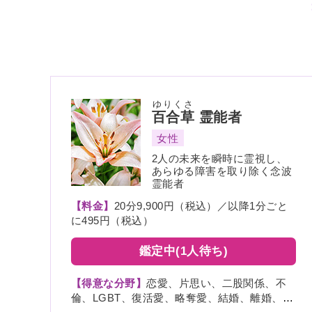
ゆりくさ
百合草
霊能者
女性
2人の未来を瞬時に霊視し、
あらゆる障害を取り除く念波
霊能者
【料金】
20分9,900円（税込）／以降1分ごと
に495円（税込）
鑑定中(1人待ち)
【得意な分野】
恋愛、片思い、二股関係、不
倫、LGBT、復活愛、略奪愛、結婚、離婚、夫