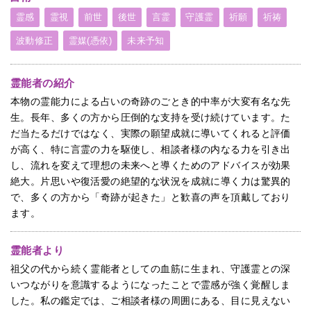
霊感
霊視
前世
後世
言霊
守護霊
祈願
祈祷
波動修正
霊媒(憑依)
未来予知
霊能者の紹介
本物の霊能力による占いの奇跡のごとき的中率が大変有名な先
生。長年、多くの方から圧倒的な支持を受け続けています。た
だ当たるだけではなく、実際の願望成就に導いてくれると評価
が高く、特に言霊の力を駆使し、相談者様の内なる力を引き出
し、流れを変えて理想の未来へと導くためのアドバイスが効果
絶大。片思いや復活愛の絶望的な状況を成就に導く力は驚異的
で、多くの方から「奇跡が起きた」と歓喜の声を頂戴しており
ます。
霊能者より
祖父の代から続く霊能者としての血筋に生まれ、守護霊との深
いつながりを意識するようになったことで霊感が強く覚醒しま
した。私の鑑定では、ご相談者様の周囲にある、目に見えない