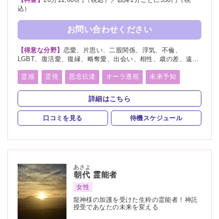
込）
お問い合わせください
【得意な分野】
恋愛、片思い、二股関係、浮気、不倫、
LGBT、復活愛、復縁、略奪愛、出会い、相性、歳の差、遠距
離恋愛、結婚、夫婦、離婚、親子、家族、子宝、子供、育児、
教育、介護、進路、学業、受験、仕事、就職、天職、転職、適
霊感
霊視
思念伝達
オーラ透視
未来予知
職、経営、人間関係、人生相談、健康、金運、引越し、開運、
霊聴
守護霊
チャネリング
オーラリーディング
故人、相手の気持ち、総合運、運勢、過去、未来、将来、心霊
詳細はこちら
相談、心霊写真、命名、改名、ペット、霊障、カルマ、縁結
スピリチュアルカウンセリング
言霊
び、縁切り
口コミを見る
待機スケジュール
アカシックリーディング
縁結び
縁切り
浄霊
浄化
祈願
供養
先祖供養
写真供養
人形供養
過去世供養
波動修正
ヒーリング
あさよ
朝代
霊能者
女性
龍神様の加護を受けた生粋の霊能者！神託
授受であなたの未来を変える