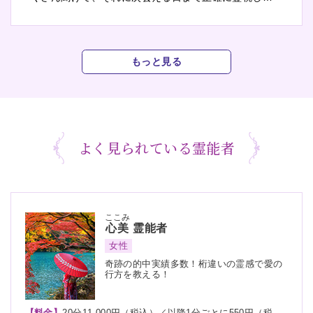
もらえてホッとひと安心できました。再会以降のこと
も、ぜひお力添えをよろしくお願いします。
もっと見る
よく見られている霊能者
ここみ
心美
霊能者
女性
奇跡の的中実績多数！桁違いの霊感で愛の
行方を教える！
【料金】
20分11,000円（税込）／以降1分ごとに550円（税