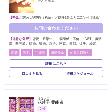
行方を探る！
【料金】
20分5,500円（税込）／以降1分ごとに275円（税込）
お問い合わせください
【得意な分野】
恋愛、片思い、二股関係、不倫、LGBT、復活
愛、略奪愛、結婚、離婚、親子、家族、夫婦、仕事、経営、適
職、人間関係、将来、健康、人生相談、復縁
霊感
霊視
守護霊
波動修正
イタコ口寄せ
詳細はこちら
口コミを見る
待機スケジュール
はなさこ
花砂子
霊能者
女性