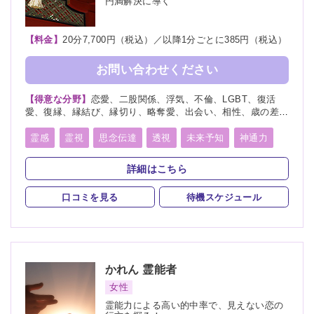
円満解決に導く
【料金】
20分7,700円（税込）／以降1分ごとに385円（税込）
お問い合わせください
【得意な分野】
恋愛、二股関係、浮気、不倫、LGBT、復活
愛、復縁、縁結び、縁切り、略奪愛、出会い、相性、歳の差、
遠距離恋愛、結婚、夫婦、離婚、親子、家族、子宝、子供、育
児、教育、介護、進路、学業、受験、就職、適職、仕事、転
霊感
霊視
思念伝達
透視
未来予知
神通力
職、経営、人間関係、健康、金運、引越し、開運、故人、生
守護霊
縁結び
縁切り
除霊
祈願
霊、相手の気持ち、人探し、物探し
詳細はこちら
口コミを見る
待機スケジュール
かれん
霊能者
女性
霊能力による高い的中率で、見えない恋の