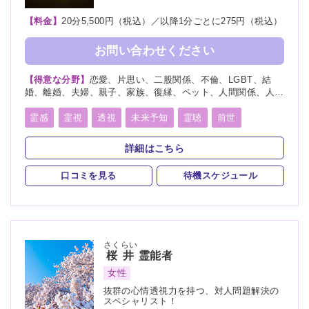
【料金】
20分5,500円（税込）／以降1分ごとに275円（税込）
お問い合わせください
【得意な分野】
恋愛、片思い、二股関係、不倫、LGBT、結
婚、離婚、夫婦、親子、家族、復縁、ペット、人間関係、人生
相談、相性、経営、進路、将来、育児、介護、健康、仕事、引
越し、開運、故人、教育、過去、浮気、縁結び、縁切り
霊感
霊視
透視
未来予知
霊聴
前世
守護霊
死者霊の降霊
除霊
浄霊
波動修正
詳細はこちら
自動書記
口コミを見る
待機スケジュール
さくらい
桜井
霊能者
女性
抜群の心情透視力を持つ、対人問題解決の
スペシャリスト！