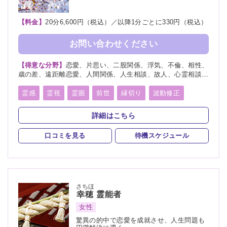
【料金】
20分6,600円（税込）／以降1分ごとに330円（税込）
お問い合わせください
【得意な分野】
恋愛、片思い、二股関係、浮気、不倫、相性、
歳の差、遠距離恋愛、人間関係、人生相談、故人、心霊相談、
復活愛、復縁、縁切り、略奪愛、出会い、結婚、離婚、家族、
総合運、心霊写真
霊感
霊視
霊眼
前世
縁切り
波動修正
詳細はこちら
口コミを見る
待機スケジュール
さちほ
幸穂
霊能者
女性
驚異の的中で恋愛を成就させ、人生問題も