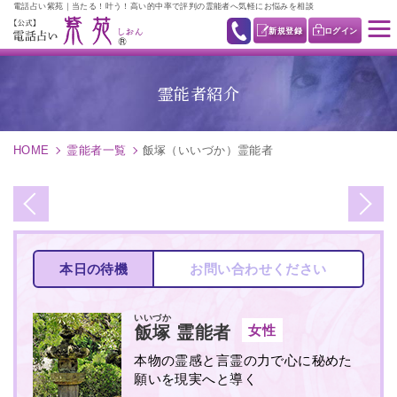
電話占い紫苑｜当たる！叶う！高い的中率で評判の霊能者へ気軽にお悩みを相談
新規登録
ログイン
霊能者紹介
HOME
霊能者一覧
飯塚（いいづか）霊能者
本日の待機
お問い合わせください
いいづか
女性
飯塚
霊能者
本物の霊感と言霊の力で心に秘めた
願いを現実へと導く