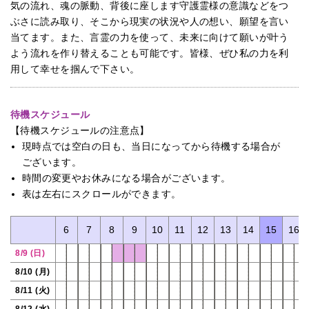
気の流れ、魂の脈動、背後に座します守護霊様の意識などをつ
ぶさに読み取り、そこから現実の状況や人の想い、願望を言い
当てます。また、言霊の力を使って、未来に向けて願いが叶う
よう流れを作り替えることも可能です。皆様、ぜひ私の力を利
用して幸せを掴んで下さい。
待機スケジュール
【待機スケジュールの注意点】
現時点では空白の日も、当日になってから待機する場合が
ございます。
時間の変更やお休みになる場合がございます。
表は左右にスクロールができます。
3
4
5
6
7
8
9
10
11
12
13
14
15
16
8/9 (日)
8/10 (月)
8/11 (火)
8/12 (水)