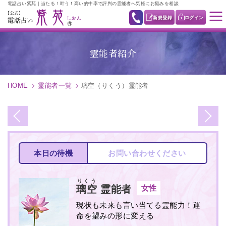
電話占い紫苑｜当たる！叶う！高い的中率で評判の霊能者へ気軽にお悩みを相談
新規登録
ログイン
霊能者紹介
HOME
霊能者一覧
璃空（りくう）霊能者
本日の待機
お問い合わせください
りくう
女性
璃空
霊能者
現状も未来も言い当てる霊能力！運
命を望みの形に変える