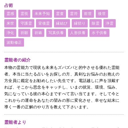
占術
霊感
霊視
未来予知
霊査
霊符
前世
後世
来世
守護霊
背後霊
縁結び
縁切り
除霊
浄霊
浄化
祈願
祈祷
写真供養
人形供養
水子供養
波動修正
霊能者の紹介
本物の霊能力で現状も未来もズバズバと的中させる優れた霊能
者。本当に当たる占いをお探しの方、真剣なお悩みのお抱えの
方全員に鑑定をお勧めしたい先生です。電話越しに声を頂戴す
れば、そこから思念をキャッチし、いまの状況、環境、悩み、
気になっている彼の本心まですべて言い当てます。そして今と
これからの運命をあなたの望みの形に変化させ、幸せな結末に
導く一番の正解のやり方を教えて下さいます。
霊能者より