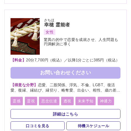
さちほ
幸穂
霊能者
女性
驚異の的中で恋愛を成就させ、人生問題も
円満解決に導く
【料金】
20分7,700円（税込）／以降1分ごとに385円（税込）
お問い合わせください
【得意な分野】
恋愛、二股関係、浮気、不倫、LGBT、復活
愛、復縁、縁結び、縁切り、略奪愛、出会い、相性、歳の差、
遠距離恋愛、結婚、夫婦、離婚、親子、家族、子宝、子供、育
児、教育、介護、進路、学業、受験、就職、適職、仕事、転
霊感
霊視
思念伝達
透視
未来予知
神通力
職、経営、人間関係、健康、金運、引越し、開運、故人、生
守護霊
縁結び
縁切り
除霊
祈願
霊、相手の気持ち、人探し、物探し
詳細はこちら
口コミを見る
待機スケジュール