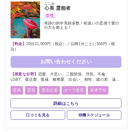
ここみ
心美
霊能者
女性
奇跡の的中実績多数！桁違いの霊感で愛の
行方を教える！
【料金】
20分11,000円（税込）／以降1分ごとに550円（税
込）
お問い合わせください
【得意な分野】
恋愛、片思い、二股関係、浮気、不倫、
LGBT、復活愛、復縁、略奪愛、出会い、相性、歳の差、遠距
離恋愛、結婚、夫婦、離婚、親子、家族、子宝、子供、育児、
教育、介護、進路、学業、受験、仕事、就職、天職、転職、適
霊感
霊視
思念伝達
オーラ透視
未来予知
職、経営、人間関係、人生相談、健康、金運、引越し、開運、
霊聴
守護霊
チャネリング
オーラリーディング
故人、相手の気持ち、総合運、運勢、過去、未来、将来、心霊
詳細はこちら
相談、心霊写真、命名、改名、ペット、霊障、カルマ、縁結
スピリチュアルカウンセリング
言霊
び、縁切り
口コミを見る
待機スケジュール
アカシックリーディング
縁結び
縁切り
浄霊
浄化
祈願
供養
先祖供養
写真供養
人形供養