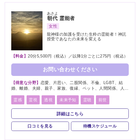
過去世供養
波動修正
ヒーリング
あさよ
朝代
霊能者
女性
龍神様の加護を受けた生粋の霊能者！神託
授受であなたの未来を変える
【料金】
20分5,500円（税込）／以降1分ごとに275円（税込）
お問い合わせください
【得意な分野】
恋愛、片思い、二股関係、不倫、LGBT、結
婚、離婚、夫婦、親子、家族、復縁、ペット、人間関係、人生
相談、相性、経営、進路、将来、育児、介護、健康、仕事、引
越し、開運、故人、教育、過去、浮気、縁結び、縁切り
霊感
霊視
透視
未来予知
霊聴
前世
守護霊
死者霊の降霊
除霊
浄霊
波動修正
詳細はこちら
自動書記
口コミを見る
待機スケジュール