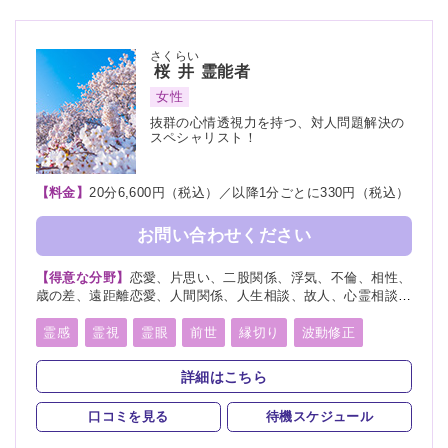
さくらい
桜井
霊能者
女性
抜群の心情透視力を持つ、対人問題解決の
スペシャリスト！
【料金】
20分6,600円（税込）／以降1分ごとに330円（税込）
お問い合わせください
【得意な分野】
恋愛、片思い、二股関係、浮気、不倫、相性、
歳の差、遠距離恋愛、人間関係、人生相談、故人、心霊相談、
復活愛、復縁、縁切り、略奪愛、出会い、結婚、離婚、家族、
総合運、心霊写真
霊感
霊視
霊眼
前世
縁切り
波動修正
詳細はこちら
口コミを見る
待機スケジュール