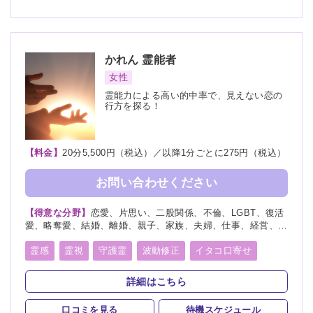
かれん
霊能者
女性
霊能力による高い的中率で、見えない恋の
行方を探る！
【料金】
20分5,500円（税込）／以降1分ごとに275円（税込）
お問い合わせください
【得意な分野】
恋愛、片思い、二股関係、不倫、LGBT、復活
愛、略奪愛、結婚、離婚、親子、家族、夫婦、仕事、経営、適
職、人間関係、将来、健康、人生相談、復縁
霊感
霊視
守護霊
波動修正
イタコ口寄せ
詳細はこちら
口コミを見る
待機スケジュール