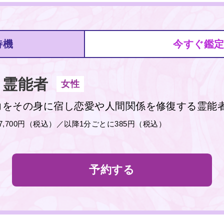
待機
今すぐ鑑
霊能者
女性
力をその身に宿し恋愛や人間関係を修復する霊能
分7,700円（税込）／以降1分ごとに385円（税込）
予約する