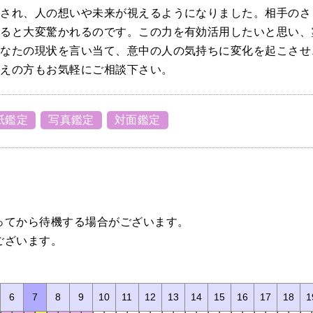
放され、人の想いや未来が視えるようになりました。相手のさ
えると大変驚かれるのです。この力を有効活用したいと思い、
あなたの現状を言い当て、意中の人の気持ちに変化を起こさせ
抱えの方もお気軽にご相談下さい。
紙鑑定
写真鑑定
対面鑑定
ってから待機する場合がございます。
ございます。
。
6
7
8
9
10
11
12
13
14
15
16
17
18
1