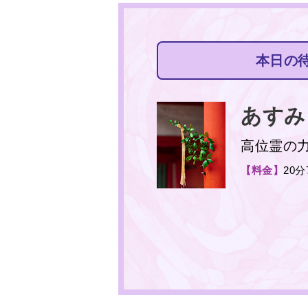
本日の
あすみ
高位霊の
【料金】
20