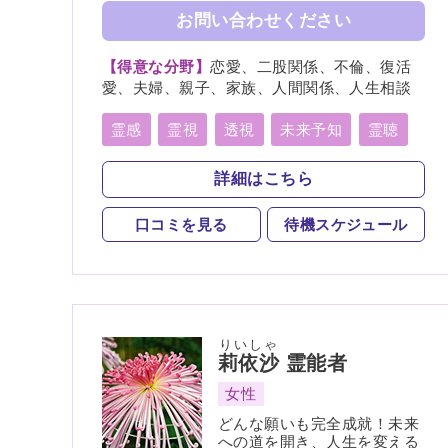
お問い合わせください
【得意な分野】
恋愛、二股関係、不倫、復活
愛、夫婦、親子、家族、人間関係、人生相談
霊感
霊視
透視
未来予知
霊聴
守護霊
スピリチュアルカウンセリング
詳細はこちら
口コミを見る
待機スケジュール
りいしゃ
莉依沙
霊能者
女性
どんな願いも完全成就！未来
への道を開き、人生を変える