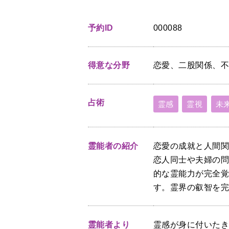
予約ID
000088
得意な分野
恋愛、二股関係、
占術
霊感
霊視
未
霊能者の紹介
恋愛の成就と人間
恋人同士や夫婦の
的な霊能力が完全
す。霊界の叡智を
霊能者より
霊感が身に付いた