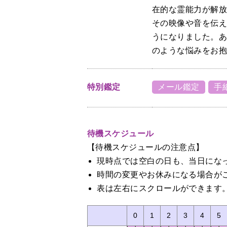
在的な霊能力が解
その映像や音を伝
うになりました。
のような悩みをお
特別鑑定
メール鑑定
手
待機スケジュール
【待機スケジュールの注意点】
現時点では空白の日も、当日にな
時間の変更やお休みになる場合が
表は左右にスクロールができます
0
1
2
3
4
5