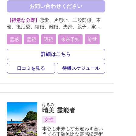
お問い合わせください
【得意な分野】
恋愛、片思い、二股関係、不
倫、復活愛、結婚、離婚、夫婦、親子、家
族、復縁、人間関係、人生相談、出会い、相
性、経営、転職、適職、進路、未来、育児、
霊感
霊視
透視
未来予知
前世
介護、健康、金運、仕事、引越し、開運、教
後世
言霊
守護霊
背後霊
育、過去、浮気、総合運、運勢、命名、改名
詳細はこちら
波動修正
霊符
口コミを見る
待機スケジュール
スピリチュアルカウンセリング
はるみ
晴美
霊能者
女性
本心も未来も寸分違わず言い
当てる正確無比な霊感鑑定術