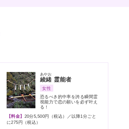
あやお
綾緒
霊能者
女性
恐るべき的中率を誇る瞬間霊
視能力で恋の願いを必ず叶え
る！
【料金】
20分5,500円（税込）／以降1分ごと
に275円（税込）