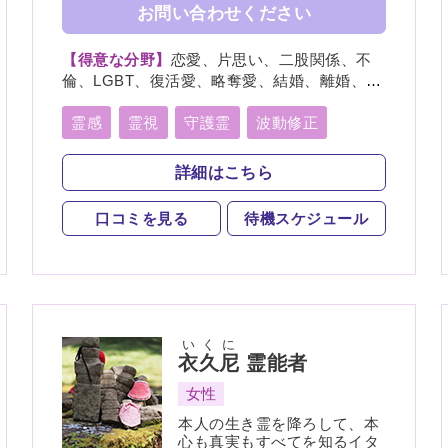
お問い合わせください
【得意な分野】
恋愛、片思い、二股関係、不
倫、LGBT、復活愛、略奪愛、結婚、離婚、親
子、家族、夫婦、仕事、経営、適職、人間関
係、将来、健康、人生相談、復縁
霊感
霊視
守護霊
波動修正
イタコ口寄せ
詳細はこちら
口コミを見る
待機スケジュール
いくに
衣久尼
霊能者
女性
本人の生き霊を降ろして、本
心も真実もすべてを知るイタ