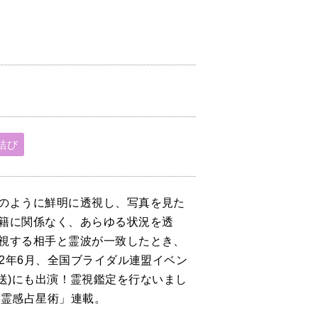
結び
のように鮮明に透視し、写真を見た
籍に関係なく、あらゆる状況を透
視する相手と霊波が一致したとき、
2年6月、全国ブライダル連盟イベン
土放送)にも出演！霊視鑑定を行ないまし
「天紫苑の霊感占星術」連載。