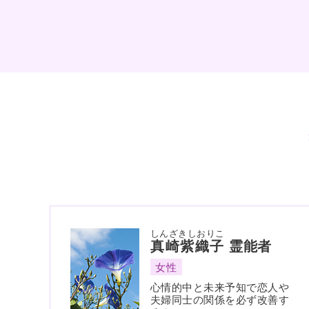
しんざきしおりこ
真崎紫織子
霊能者
女性
心情的中と未来予知で恋人や
夫婦同士の関係を必ず改善す