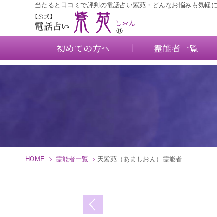
当たると口コミで評判の電話占い紫苑・どんなお悩みも気軽
初めての方へ
霊能者一覧
HOME
霊能者一覧
天紫苑（あましおん）霊能者