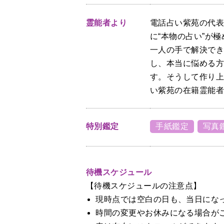
霊能者より
電話占い紫苑の代
に“本物の占い”が
一人の手で解決で
し、本当に悩める
す。そうして作り
い紫苑の在籍霊能
特別鑑定
手紙鑑定
写真
待機スケジュール
【待機スケジュールの注意点】
現時点では空白の日も、当日にな
時間の変更やお休みになる場合が