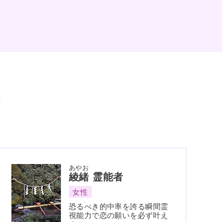
あやお
綾緒
霊能者
女性
恐るべき的中率を誇る瞬間霊
視能力で恋の願いを必ず叶え