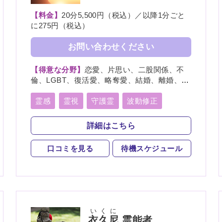
【料金】
20分5,500円（税込）／以降1分ごと
に275円（税込）
お問い合わせください
【得意な分野】
恋愛、片思い、二股関係、不
倫、LGBT、復活愛、略奪愛、結婚、離婚、親
子、家族、夫婦、仕事、経営、適職、人間関
係、将来、健康、人生相談、復縁
霊感
霊視
守護霊
波動修正
イタコ口寄せ
詳細はこちら
口コミを見る
待機スケジュール
いくに
衣久尼
霊能者