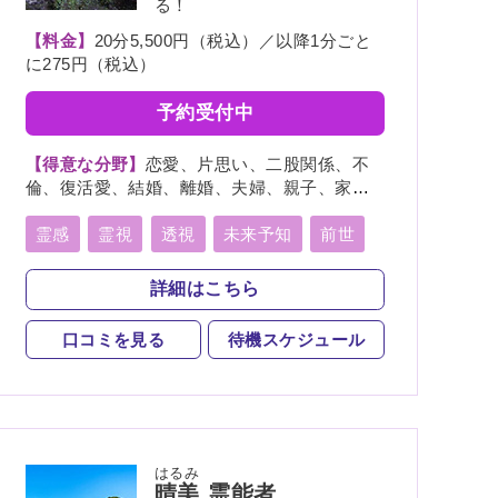
る！
【料金】
20分5,500円（税込）／以降1分ごと
に275円（税込）
予約受付中
【得意な分野】
恋愛、片思い、二股関係、不
倫、復活愛、結婚、離婚、夫婦、親子、家
族、復縁、人間関係、人生相談、出会い、相
性、経営、転職、適職、進路、未来、育児、
霊感
霊視
透視
未来予知
前世
介護、健康、金運、仕事、引越し、開運、教
後世
言霊
守護霊
背後霊
育、過去、浮気、総合運、運勢、命名、改名
詳細はこちら
波動修正
霊符
口コミを見る
待機スケジュール
スピリチュアルカウンセリング
はるみ
晴美
霊能者