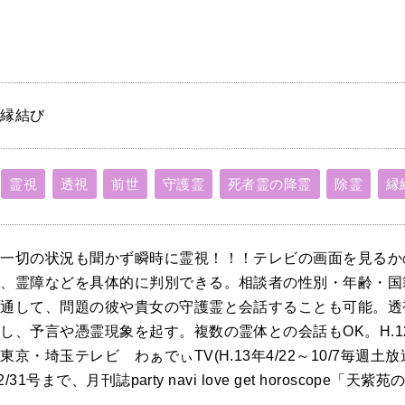
、縁結び
霊視
透視
前世
守護霊
死者霊の降霊
除霊
縁
を一切の状況も聞かず瞬時に霊視！！！テレビの画面を見るか
ち、霊障などを具体的に判別できる。相談者の性別・年齢・国
を通して、問題の彼や貴女の守護霊と会話することも可能。透
し、予言や憑霊現象を起す。複数の霊体との会話もOK。H.1
京・埼玉テレビ わぁでぃTV(H.13年4/22～10/7毎週
2/31号まで、月刊誌party navi love get horoscope