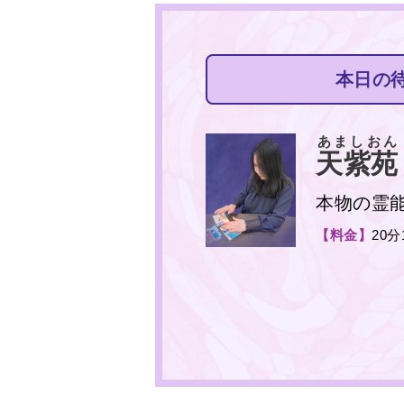
本日の
あましおん
天紫苑
本物の霊
【料金】
20