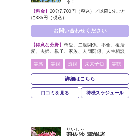
る！
【料金】
20分7,700円（税込）／以降1分ごと
に385円（税込）
お問い合わせください
【得意な分野】
恋愛、二股関係、不倫、復活
愛、夫婦、親子、家族、人間関係、人生相談
霊感
霊視
透視
未来予知
霊聴
守護霊
スピリチュアルカウンセリング
詳細はこちら
口コミを見る
待機スケジュール
りいしゃ
莉依沙
霊能者