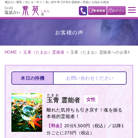
電話占い紫苑｜当たる！叶う！高い的中率で評判の霊能者へ気軽にお悩みを相談
新規登録
ログイン
お客様の声
HOME
玉青（たまお）霊能者
玉青（たまお）霊能者へのお客様の
本日の待機
お問い合わせください
たまお
女性
玉青
霊能者
離れた気持ちも引き戻す！魂を操る
本格的霊能者！
【料金】
20分5,500円（税込）／以降1
分ごとに275円（税込）